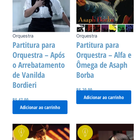
Orquestra
Orquestra
Partitura para
Partitura para
Orquestra – Após
Orquestra – Alfa e
o Arrebatamento
Ômega de Asaph
de Vanilda
Borba
Bordieri
R$
20,00
Adicionar ao carrinho
R$
47,00
Adicionar ao carrinho