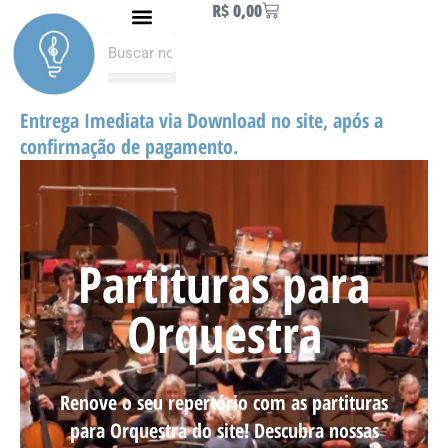
Carrinho
R$
0,00
Ir
Naipe de Metais
Como fazer Download
Minha conta
para
Pesquisar
Pesquisar
o
conteúdo
Entrega Imediata via Download no site, após a
confirmação de pagamento.
Partituras para
Orquestra
Renove o seu repertório com as partituras
para Orquestra do site! Descubra nossas