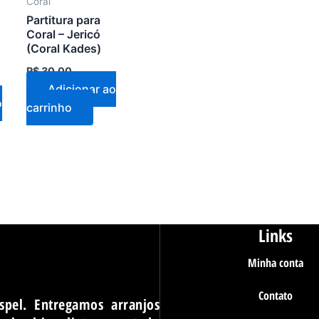
Coral
Partitura para
Coral – Jericó
(Coral Kades)
R$
30,00
Adicionar ao
o
carrinho
Links
Minha conta
Contato
spel. Entregamos arranjos