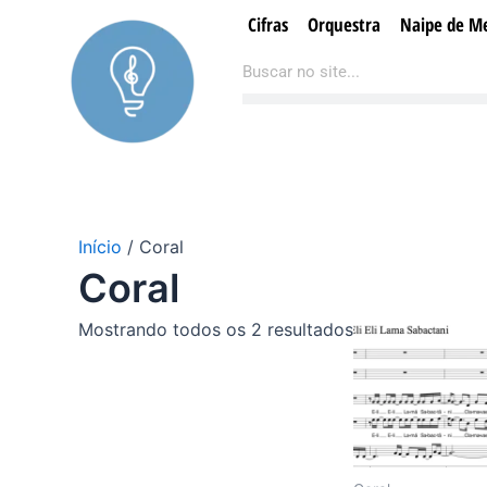
Ir
Cifras
Orquestra
Naipe de Me
para
Pesquisar
Pesquisar
o
conteúdo
Início
/ Coral
Coral
Mostrando todos os 2 resultados