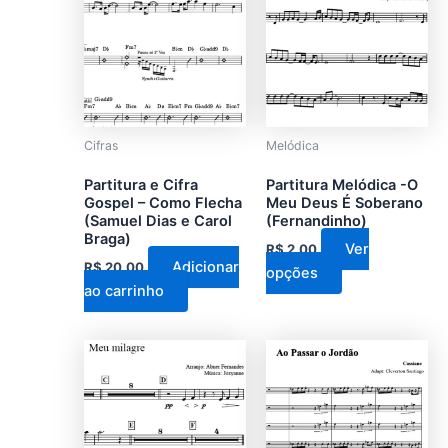
tem
várias
variantes.
As
opções
podem
Cifras
Melódica
ser
Partitura e Cifra
Partitura Melódica -O
escolhidas
Gospel – Como Flecha
Meu Deus É Soberano
na
(Samuel Dias e Carol
(Fernandinho)
Braga)
página
Ver
R$
2,00
do
Adicionar
R$
20,00
opções
produto
ao carrinho