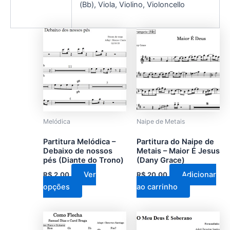
(Bb), Viola, Violino, Violoncello
Este
produto
tem
várias
variantes.
As
opções
podem
Melódica
Naipe de Metais
ser
Partitura Melódica –
Partitura do Naipe de
escolhidas
Debaixo de nossos
Metais – Maior É Jesus
na
pés (Diante do Trono)
(Dany Grace)
página
Ver
Adicionar
R$
2,00
R$
20,00
do
opções
ao carrinho
produto
Este
produto