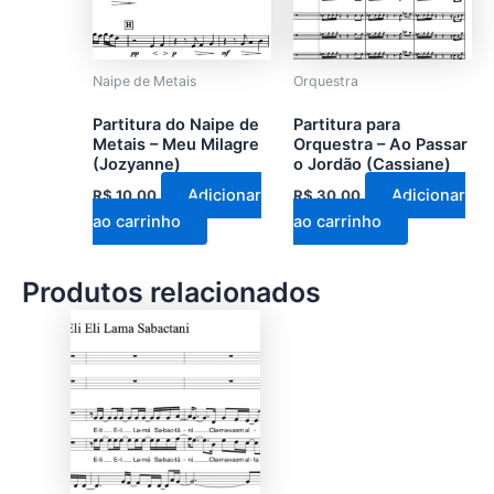
Naipe de Metais
Orquestra
Partitura do Naipe de
Partitura para
Metais – Meu Milagre
Orquestra – Ao Passar
(Jozyanne)
o Jordão (Cassiane)
Adicionar
Adicionar
R$
10,00
R$
30,00
ao carrinho
ao carrinho
Produtos relacionados