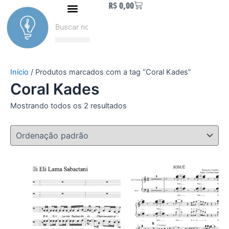
Carrinho
R$
0,00
Ir
Naipe de Metais
Como fazer Download
Minha conta
para
Pesquisar
Pesquisar
o
conteúdo
Início
/ Produtos marcados com a tag “Coral Kades”
Coral Kades
Mostrando todos os 2 resultados