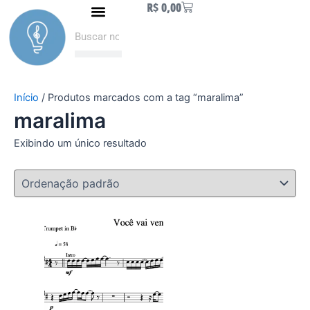
Carrinho
R$
0,00
Ir
Naipe de Metais
Como fazer Download
Minha conta
para
Pesquisar
Pesquisar
o
conteúdo
Início
/ Produtos marcados com a tag “maralima”
maralima
Exibindo um único resultado