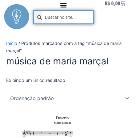
Carrinh
R$
0,00
Ir
para
Pesquisar
Pesquisar
o
conteúdo
Início
/ Produtos marcados com a tag “música de maria
marçal”
música de maria marçal
Exibindo um único resultado
Este
produto
tem