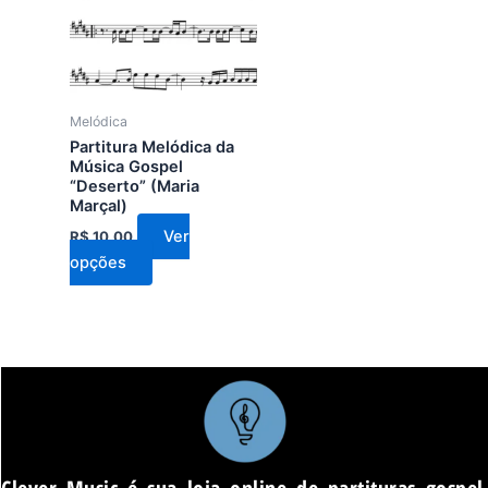
várias
variantes.
As
opções
podem
Melódica
ser
Partitura Melódica da
escolhidas
Música Gospel
“Deserto” (Maria
na
Marçal)
página
Ver
R$
10,00
do
opções
produto