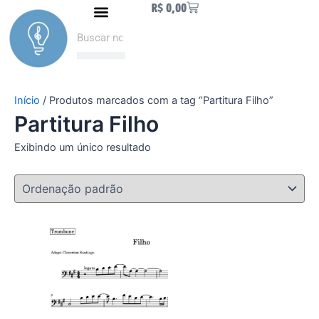
Carrinho
R$
0,00
Ir
Naipe de Metais
Como fazer Download
Minha conta
para
Pesquisar
Pesquisar
o
conteúdo
Início
/ Produtos marcados com a tag “Partitura Filho”
Partitura Filho
Exibindo um único resultado