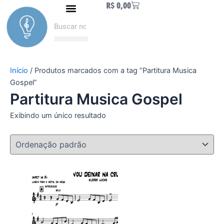
Carrinho
R$
0,00
Ir
Naipe de Metais
Como fazer Download
Minha conta
para
Pesquisar
Pesquisar
o
conteúdo
Início
/ Produtos marcados com a tag “Partitura Musica
Gospel”
Partitura Musica Gospel
Exibindo um único resultado