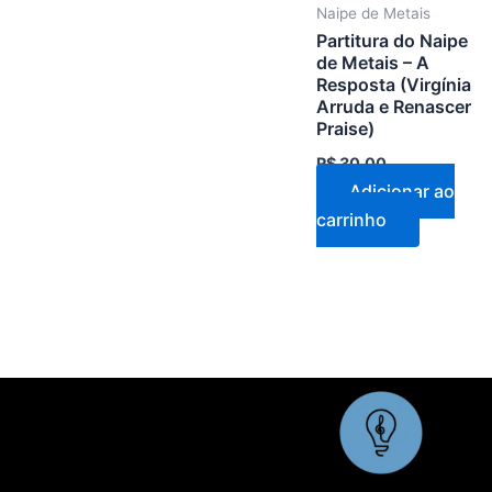
Naipe de Metais
Partitura do Naipe
de Metais – A
Resposta (Virgínia
Arruda e Renascer
Praise)
R$
30,00
Adicionar ao
carrinho