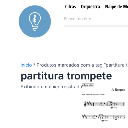
Ir
Cifras
Orquestra
Naipe de Me
para
Pesquisar
Pesquisar
o
conteúdo
Início
/ Produtos marcados com a tag “partitura 
partitura trompete
Exibindo um único resultado