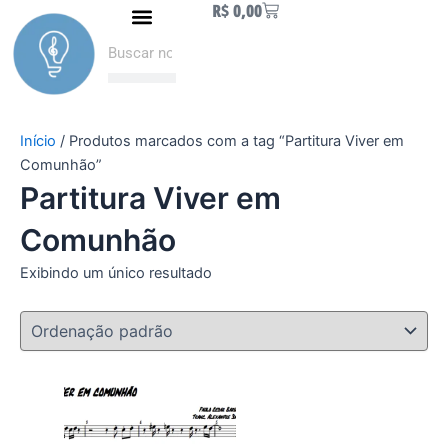
Carrinho
R$
0,00
Ir
Naipe de Metais
Como fazer Download
Minha conta
para
Pesquisar
Pesquisar
o
conteúdo
Início
/ Produtos marcados com a tag “Partitura Viver em
Comunhão”
Partitura Viver em
Comunhão
Exibindo um único resultado