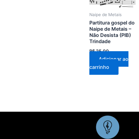
Naipe de Metais
Partitura gospel do
Naipe de Metais –
Não Desista (PIB)
Trindade
R$
25,00
Adicionar ao
carrinho