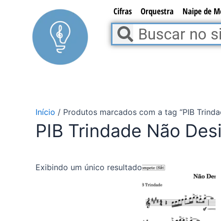
Ir
Cifras
Orquestra
Naipe de M
para
Pesquisar
Pesquisar
o
conteúdo
Início
/ Produtos marcados com a tag “PIB Trinda
PIB Trindade Não Des
Exibindo um único resultado