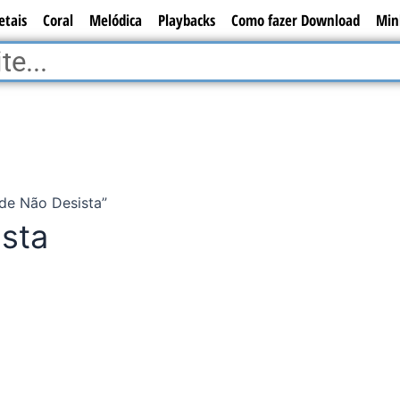
etais
Coral
Melódica
Playbacks
Como fazer Download
Min
de Não Desista”
ista