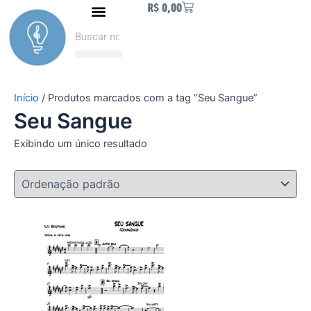
Carrinho
R$
0,00
Ir
Naipe de Metais
Como fazer Download
Minha conta
para
Pesquisar
Pesquisar
o
conteúdo
Início
/ Produtos marcados com a tag “Seu Sangue”
Seu Sangue
Exibindo um único resultado