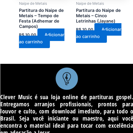
Naipe de Metais
Naipe de Metais
Partitura do Naipe de
Partitura do Naipe de
Metais – Tempo de
Metais – Cinco
Festa (Adhemar de
Letrinhas (Jayane)
Campos)
Adicionar
R$
10,00
Adicionar
R$
10,00
ao carrinho
ao carrinho
Clever Music é sua loja online de partituras gospel
Entregamos arranjos profissionais, prontos par
louvor e culto, com download imediato, para todo 
Brasil. Seja você iniciante ou maestro, aqui voc
encontra o material ideal para tocar com excelênci
em adoração a Jesus.