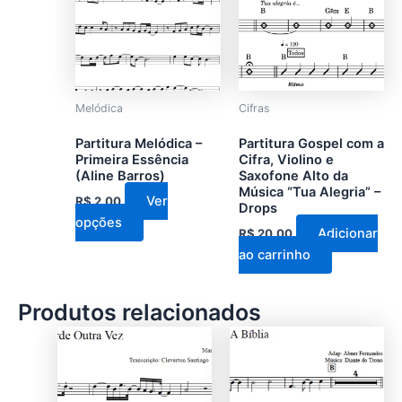
várias
variantes.
As
opções
podem
Melódica
Cifras
ser
Partitura Melódica –
Partitura Gospel com a
escolhidas
Primeira Essência
Cifra, Violino e
na
(Aline Barros)
Saxofone Alto da
Música “Tua Alegria” –
página
Ver
R$
2,00
Drops
do
opções
Adicionar
R$
20,00
produto
ao carrinho
Produtos relacionados