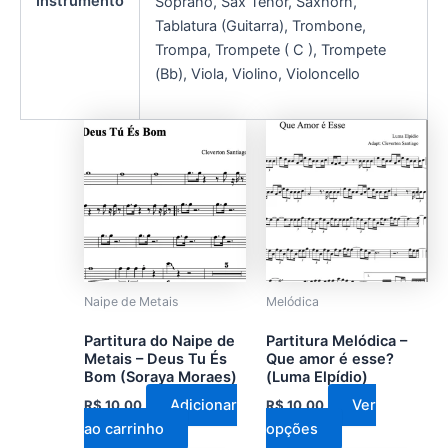
Instrumento
Soprano, Sax Tenor, Saxhorn,
Tablatura (Guitarra), Trombone,
Trompa, Trompete ( C ), Trompete
(Bb), Viola, Violino, Violoncello
Este
produto
tem
várias
variantes.
As
opções
podem
Naipe de Metais
Melódica
ser
Partitura do Naipe de
Partitura Melódica –
escolhidas
Metais – Deus Tu És
Que amor é esse?
na
Bom (Soraya Moraes)
(Luma Elpídio)
página
Adicionar
Ver
R$
10,00
R$
10,00
do
ao carrinho
opções
produto