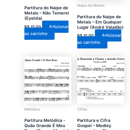
Naipe de Metais
Partitura do Naipe de
Metais – Não Temerei
Partitura do Naipe de
(Eyshila)
Metais – Em Qualquer
Adicionar
R$
15,00
Lugar (André Valadão)
ao carrinho
Adicionar
R$
15,00
ao carrinho
Este
produto
tem
várias
variantes.
As
opções
podem
Melódica
Cifras
ser
Partitura Melódica -
Partitura e Cifra
escolhidas
Quão Grande É Meu
Gospel – Medley
na