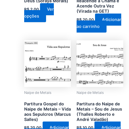
Deus (Soraya Morais)
Reacende a Chama e
Acende Outra Vez
página
Ver
R$
2,00
(Virada na GET)
do
opções
Adicionar
R$
20,00
produto
ao carrinho
Naipe de Metais
Naipe de Metais
Partitura Gospel do
Partitura do Naipe de
Naipe de Metais – Vida
Metais – Sou de Jesus
aos Sepulcros (Marcus
(Thalles Roberto e
Salles)
André Valadão)
Adicionar
Adicionar
R$
20,00
R$
10,00