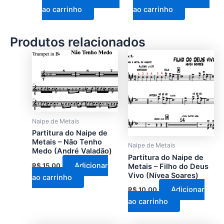
ao carrinho
ao carrinho
Produtos relacionados
Naipe de Metais
Partitura do Naipe de
Metais – Não Tenho
Naipe de Metais
Medo (André Valadão)
Partitura do Naipe de
Adicionar
R$
15,00
Metais – Filho do Deus
Vivo (Nívea Soares)
ao carrinho
Adicionar
R$
10,00
ao carrinho