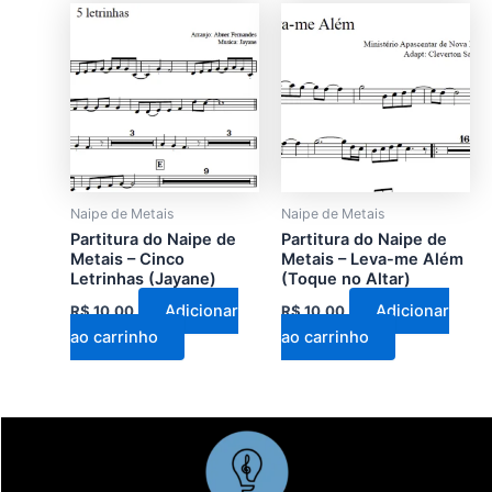
Naipe de Metais
Naipe de Metais
Partitura do Naipe de
Partitura do Naipe de
Metais – Cinco
Metais – Leva-me Além
Letrinhas (Jayane)
(Toque no Altar)
Adicionar
Adicionar
R$
10,00
R$
10,00
ao carrinho
ao carrinho