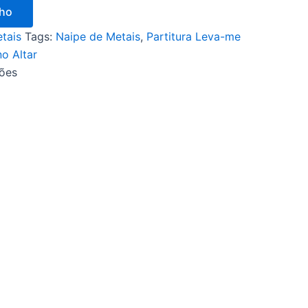
nho
tais
Tags:
Naipe de Metais
,
Partitura Leva-me
no Altar
ções