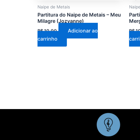
Naipe de Metais
Naipe
Partitura do Naipe de Metais – Meu
Part
Milagre (Jozyanne)
Merg
Adicionar ao
R$
10,00
R$
1
carrinho
carr