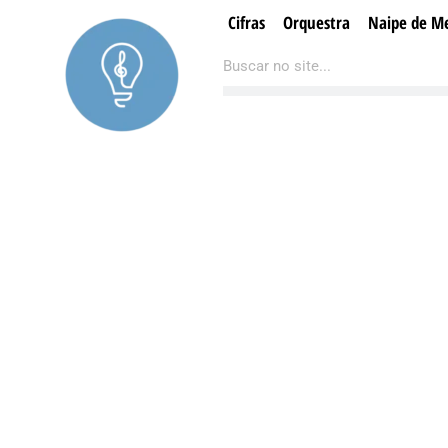
Ir
Cifras
Orquestra
Naipe de Me
para
Pesquisar
Pesquisar
o
conteúdo