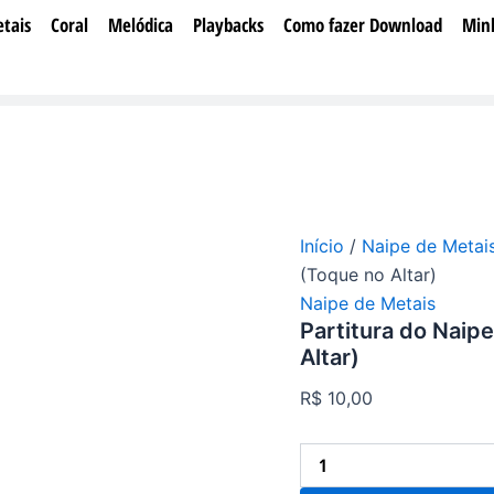
Partitura
tais
Coral
Melódica
Playbacks
Como fazer Download
Min
do
Naipe
de
Metais
-
Leva-
me
Além
(Toque
no
Início
/
Naipe de Metai
Altar)
quantidade
(Toque no Altar)
Naipe de Metais
Partitura do Naip
Altar)
R$
10,00