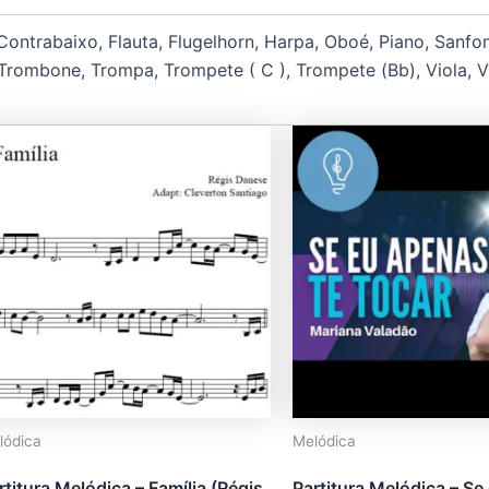
, Contrabaixo, Flauta, Flugelhorn, Harpa, Oboé, Piano, Sanf
 Trombone, Trompa, Trompete ( C ), Trompete (Bb), Viola, Vi
Este
produto
tem
várias
variantes.
As
opções
podem
ser
escolhidas
na
lódica
Melódica
página
do
rtitura Melódica – Família (Régis
Partitura Melódica – S