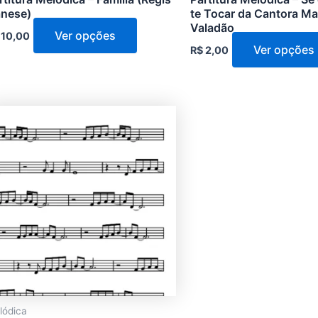
produto
nese)
te Tocar da Cantora Ma
Valadão
Ver opções
10,00
Ver opções
R$
2,00
Este
produto
tem
várias
variantes.
As
opções
podem
ser
escolhidas
na
lódica
página