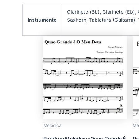
Clarinete (Bb), Clarinete (Eb)
Instrumento
Saxhorn, Tablatura (Guitarra),
Este
produto
tem
várias
variantes.
As
opções
podem
ser
escolhidas
na
Melódica
Me
página
do
Partitura Melódica -Quão Grande É
Pa