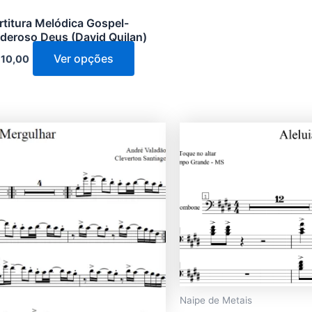
do
rtitura Melódica Gospel-
produto
deroso Deus (David Quilan)
Ver opções
10,00
Naipe de Metais