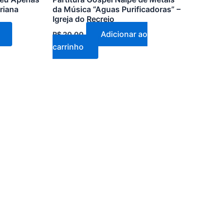
produto
riana
da Música “Aguas Purificadoras” –
Igreja do Recreio
Adicionar ao
R$
20,00
carrinho