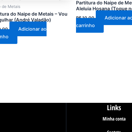
Partitura do Naipe de Me
 de Metais
Aleluia Hosana (Toque no
itura do Naipe de Metais – Vou
Adicionar a
R$
10,00
ulhar (André Valadão)
carrinho
Adicionar ao
0,00
inho
Links
Minha conta