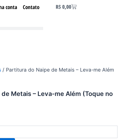
Carrinho
R$
0,00
ha conta
Contato
s
/ Partitura do Naipe de Metais – Leva-me Além
e de Metais – Leva-me Além (Toque no