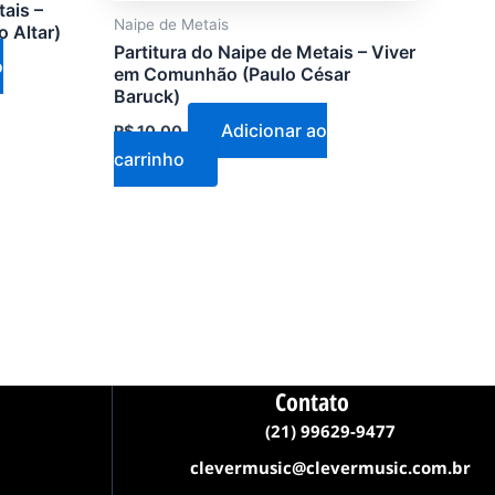
tais –
Naipe de Metais
 Altar)
Partitura do Naipe de Metais – Viver
o
em Comunhão (Paulo César
Baruck)
Adicionar ao
R$
10,00
carrinho
Contato
(21) 99629-9477
clevermusic@clevermusic.com.br