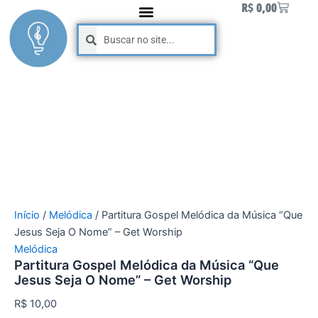
Carrinh
Partitura
R$
0,00
Ir
Gospel
para
Pesquisar
Pesquisar
Melódica
o
da
conteúdo
Música
"Que
Jesus
Seja
O
Nome"
-
Get
Worship
quantidade
Início
/
Melódica
/ Partitura Gospel Melódica da Música “Que
Jesus Seja O Nome” – Get Worship
Melódica
Partitura Gospel Melódica da Música “Que
Jesus Seja O Nome” – Get Worship
R$
10,00