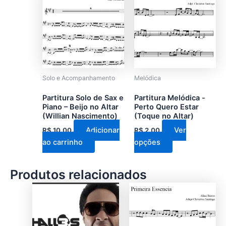
produto
tem
várias
variantes.
As
opções
podem
Solo e Acompanhamento
Melódica
ser
Partitura Solo de Sax e
Partitura Melódica -
escolhidas
Piano – Beijo no Altar
Perto Quero Estar
na
(Willian Nascimento)
(Toque no Altar)
página
Adicionar
Ver
R$
10,00
R$
2,00
do
ao carrinho
opções
produto
Produtos relacionados
Este
Este
produto
produto
tem
tem
várias
várias