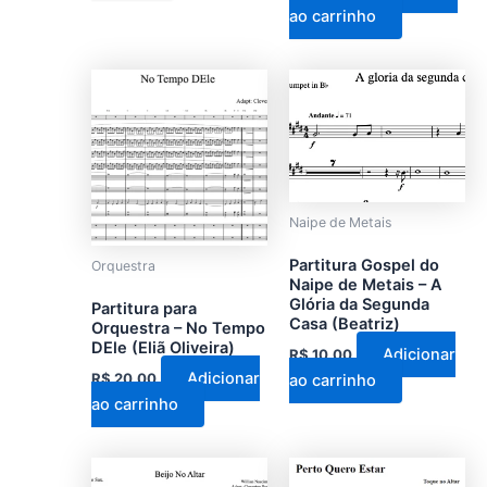
produto
ao carrinho
Naipe de Metais
Partitura Gospel do
Orquestra
Naipe de Metais – A
Glória da Segunda
Partitura para
Casa (Beatriz)
Orquestra – No Tempo
DEle (Eliã Oliveira)
Adicionar
R$
10,00
Adicionar
R$
20,00
ao carrinho
ao carrinho
Este