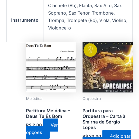
Clarinete (Bb), Flauta, Sax Alto, Sax
Soprano, Sax Tenor, Trombone,
Instrumento
Trompa, Trompete (Bb), Viola, Violino,
Violoncello
Este
produto
tem
várias
variantes.
As
opções
podem
Melódica
Orquestra
ser
Partitura Melódica –
Partitura para
escolhidas
Deus Tu És Bom
Orquestra – Carta à
na
Smirna de Sérgio
Ver
R$
2,00
Lopes
página
opções
do
Adicionar
R$
20,00