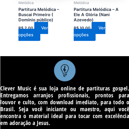
Melódica
Melódica
ser
ser
Partitura Melódica –
Partitura Melódica – A
escolhidas
escolhidas
Buscai Primeiro (
Ele A Glória (Nani
Domínio público)
Azevedo)
na
na
página
página
Ver
Ver
R$
2,00
R$
10,00
do
do
opções
opções
produto
produto
Clever Music é sua loja online de partituras gospel
Entregamos arranjos profissionais, prontos par
louvor e culto, com download imediato, para todo 
Brasil. Seja você iniciante ou maestro, aqui voc
encontra o material ideal para tocar com excelênci
em adoração a Jesus.