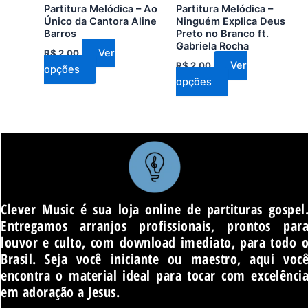
ser
ser
Partitura Melódica – Ao
Partitura Melódica –
escolhidas
escolhidas
Único da Cantora Aline
Ninguém Explica Deus
Barros
Preto no Branco ft.
na
na
Gabriela Rocha
página
página
Ver
R$
2,00
Ver
R$
2,00
do
do
opções
opções
produto
produto
Clever Music é sua loja online de partituras gospel
Entregamos arranjos profissionais, prontos par
louvor e culto, com download imediato, para todo 
Brasil. Seja você iniciante ou maestro, aqui voc
encontra o material ideal para tocar com excelênci
em adoração a Jesus.