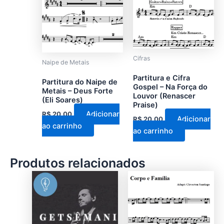
Cifras
Naipe de Metais
Partitura e Cifra
Partitura do Naipe de
Gospel – Na Força do
Metais – Deus Forte
Louvor (Renascer
(Eli Soares)
Praise)
Adicionar
R$
20,00
Adicionar
R$
20,00
ao carrinho
ao carrinho
Produtos relacionados
Este
Este
produto
produto
tem
tem
várias
várias