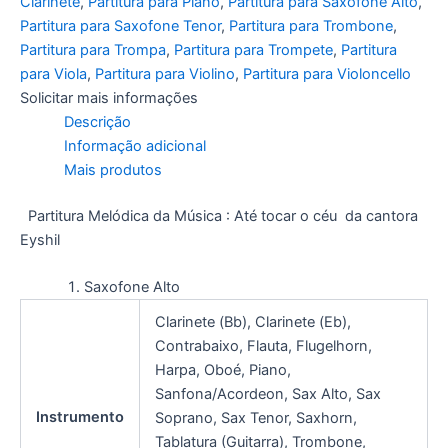
Clarinete
,
Partitura para Piano
,
Partitura para Saxofone Alto
,
Partitura para Saxofone Tenor
,
Partitura para Trombone
,
Partitura para Trompa
,
Partitura para Trompete
,
Partitura
para Viola
,
Partitura para Violino
,
Partitura para Violoncello
Solicitar mais informações
Descrição
Informação adicional
Mais produtos
Partitura Melódica da Música : Até tocar o céu da cantora
Eyshil
Saxofone Alto
Clarinete (Bb), Clarinete (Eb),
Contrabaixo, Flauta, Flugelhorn,
Harpa, Oboé, Piano,
Sanfona/Acordeon, Sax Alto, Sax
Instrumento
Soprano, Sax Tenor, Saxhorn,
Tablatura (Guitarra), Trombone,