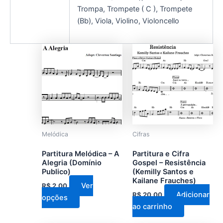
Trompa, Trompete ( C ), Trompete
(Bb), Viola, Violino, Violoncello
Este
produto
tem
várias
variantes.
As
opções
podem
Melódica
Cifras
ser
Partitura Melódica – A
Partitura e Cifra
escolhidas
Alegria (Domínio
Gospel – Resistência
na
Publico)
(Kemilly Santos e
Kailane Frauches)
página
Ver
R$
2,00
do
Adicionar
R$
20,00
opções
produto
ao carrinho