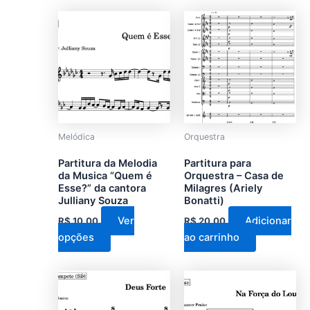
Este
produto
tem
várias
variantes.
As
opções
podem
Melódica
Orquestra
ser
Partitura da Melodia
Partitura para
escolhidas
da Musica “Quem é
Orquestra – Casa de
na
Esse?” da cantora
Milagres (Ariely
Julliany Souza
Bonatti)
página
do
Ver
Adicionar
R$
10,00
R$
20,00
produto
opções
ao carrinho