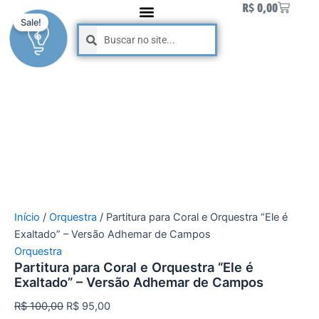
Carrinh
Partitura
R$
0,00
Ir
O
O
para
Sale!
para
preço
preço
Pesquisar
Pesquisar
Coral
o
original
atual
e
conteúdo
era:
é:
Orquestra
R$ 100,00.
R$ 95,00.
"Ele
é
Exaltado"
-
Versão
Adhemar
de
Campos
quantidade
Início
/
Orquestra
/ Partitura para Coral e Orquestra “Ele é
Exaltado” – Versão Adhemar de Campos
Orquestra
Partitura para Coral e Orquestra “Ele é
Exaltado” – Versão Adhemar de Campos
R$
100,00
R$
95,00