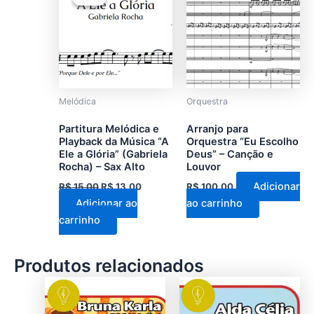
original
atual
era:
é:
R$ 15,00.
R$ 13,00.
Melódica
Orquestra
Partitura Melódica e
Arranjo para
Playback da Música “A
Orquestra “Eu Escolho
Ele a Glória” (Gabriela
Deus” – Canção e
Rocha) – Sax Alto
Louvor
Adicionar
R$
15,00
R$
13,00
R$
100,00
Adicionar ao
ao carrinho
carrinho
Produtos relacionados