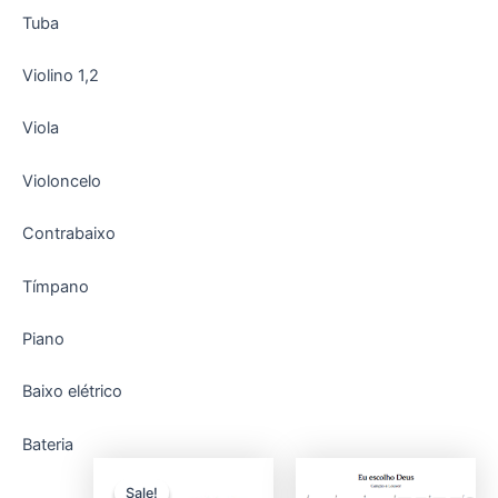
Tuba
Violino 1,2
Viola
Violoncelo
Contrabaixo
Tímpano
Piano
Baixo elétrico
Bateria
O
O
preço
preço
Sale!
Sale!