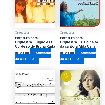
Orquestra
Orquestra
Partitura para
Partitura para
Orquestra – Digno é O
Orquestra – A Colheita
Cordeiro de Bruna Karla
da cantora Alda Célia
Adicionar
Adicionar
R$
20,00
R$
20,00
ao carrinho
ao carrinho