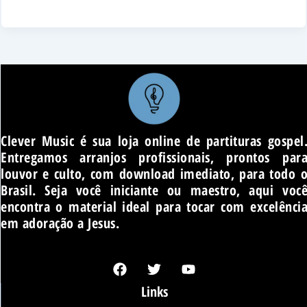
Clever Music é sua loja online de partituras gospel
Entregamos arranjos profissionais, prontos par
louvor e culto, com download imediato, para todo 
Brasil. Seja você iniciante ou maestro, aqui voc
encontra o material ideal para tocar com excelênci
em adoração a Jesus.
F
T
Y
a
w
o
c
i
u
Links
e
t
t