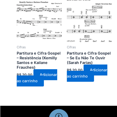
Cifras
Cifras
Partitura e Cifra Gospel
Partitura e Cifra Gospel
– Resistência (Kemilly
– Se Eu Não Te Ouvir
Santos e Kailane
(Sarah Farias)
Frauches)
Adicionar
R$
20,00
Adicionar
R$
20,00
ao carrinho
ao carrinho