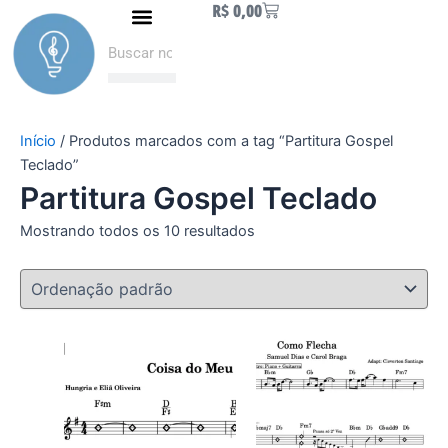
Carrinho
R$
0,00
Ir
Naipe de Metais
Como fazer Download
Minha conta
para
Pesquisar
Pesquisar
o
conteúdo
Início
/ Produtos marcados com a tag “Partitura Gospel
Teclado”
Partitura Gospel Teclado
Mostrando todos os 10 resultados