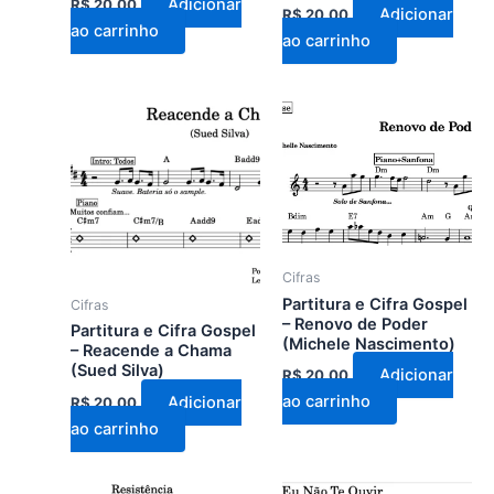
Adicionar
R$
20,00
Adicionar
R$
20,00
ao carrinho
ao carrinho
Cifras
Partitura e Cifra Gospel
Cifras
– Renovo de Poder
Partitura e Cifra Gospel
(Michele Nascimento)
– Reacende a Chama
(Sued Silva)
Adicionar
R$
20,00
ao carrinho
Adicionar
R$
20,00
ao carrinho