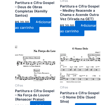
Cifras
Partitura e Cifra Gospel
Partitura e Cifra Gospel
– Deus de Obras
– Medley Reacende a
Completas (Kemilly
Chama e Acende Outra
Santos)
Vez (Virada na GET)
Adicionar
R$
20,00
Adicionar
R$
20,00
ao carrinho
ao carrinho
Cifras
Cifras
Partitura e Cifra Gospel
Partitura e Cifra Gospel
– Na Força do Louvor
– O Nome DEle (Sued
(Renascer Praise)
Silva)