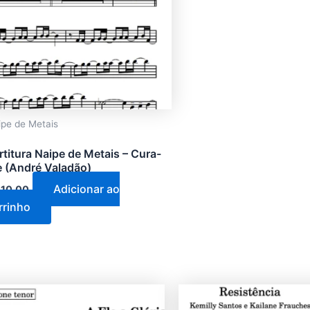
ipe de Metais
rtitura Naipe de Metais – Cura-
 (André Valadão)
Adicionar ao
10,00
rrinho