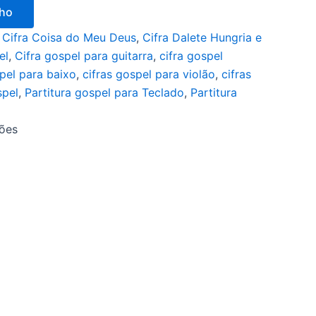
nho
:
Cifra Coisa do Meu Deus
,
Cifra Dalete Hungria e
el
,
Cifra gospel para guitarra
,
cifra gospel
spel para baixo
,
cifras gospel para violão
,
cifras
spel
,
Partitura gospel para Teclado
,
Partitura
ções