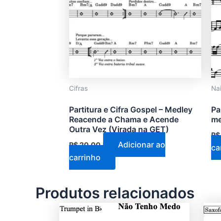
Cifras
Na
Partitura e Cifra Gospel – Medley
Pa
Reacende a Chama e Acende
me
Outra Vez (Virada na GET)
R$
Adicionar ao
R$
20,00
ca
carrinho
Produtos relacionados