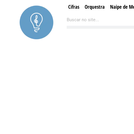
Ir
Cifras
Orquestra
Naipe de Me
para
Pesquisar
Pesquisar
o
conteúdo