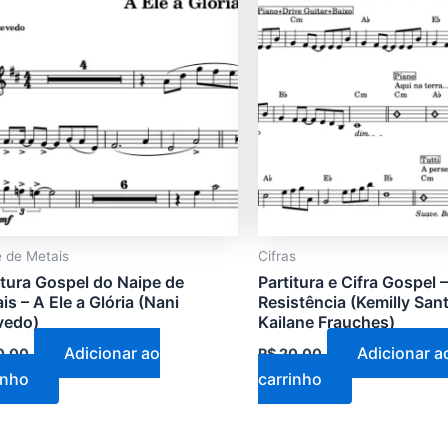
 de Metais
Cifras
itura Gospel do Naipe de
Partitura e Cifra Gospel –
is – A Ele a Glória (Nani
Resistência (Kemilly San
vedo)
Kailane Frauches)
Adicionar ao
Adicionar a
0,00
R$
20,00
inho
carrinho