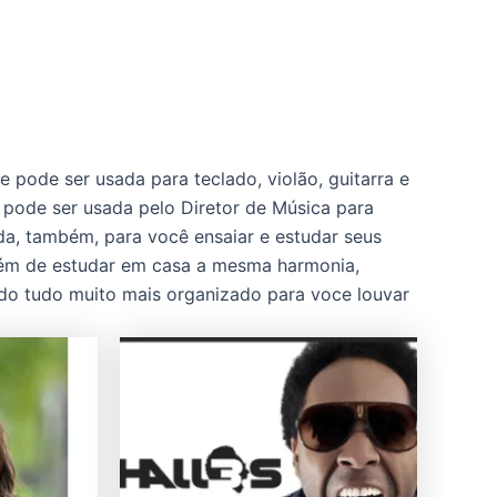
 pode ser usada para teclado, violão, guitarra e
l pode ser usada pelo Diretor de Música para
ada, também, para você ensaiar e estudar seus
além de estudar em casa a mesma harmonia,
ndo tudo muito mais organizado para voce louvar
Este
produto
tem
várias
variantes.
As