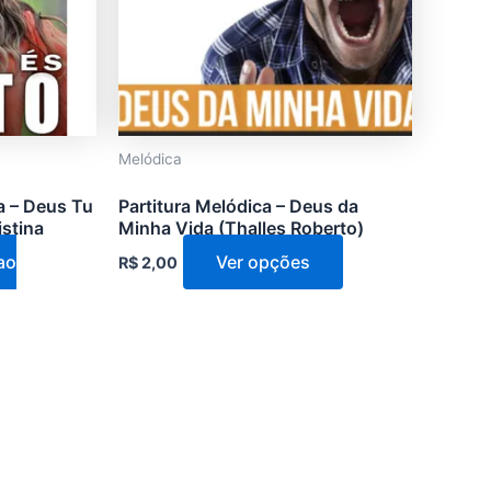
opções
podem
ser
escolhidas
na
Melódica
página
do
a – Deus Tu
Partitura Melódica – Deus da
produto
istina
Minha Vida (Thalles Roberto)
ao
Ver opções
R$
2,00