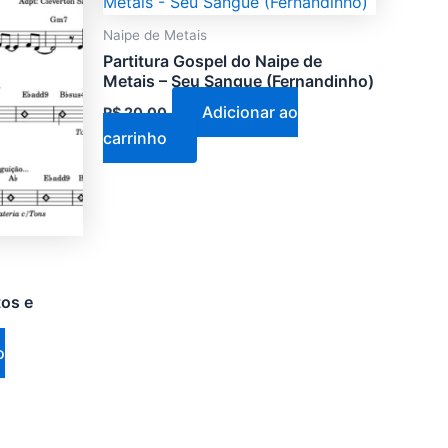
Naipe de Metais
Partitura Gospel do Naipe de
Metais – Seu Sangue (Fernandinho)
Adicionar ao
R$
20,00
carrinho
tos e
o