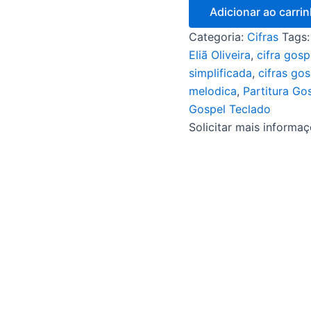
Adicionar ao carri
Categoria:
Cifras
Tags
Eliã Oliveira
,
cifra gosp
simplificada
,
cifras go
melodica
,
Partitura Go
Gospel Teclado
Solicitar mais informa