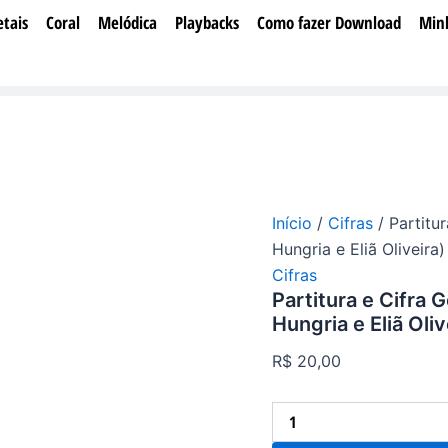
Partitura
tais
Coral
Melódica
Playbacks
Como fazer Download
Min
e
Cifra
Gospel
-
Coisa
do
Meu
Deus
(Dalete
Hungria
Início
/
Cifras
/ Partitu
e
Eliã
Hungria e Eliã Oliveira)
Oliveira)
Cifras
quantidade
Partitura e Cifra 
Hungria e Eliã Oliv
R$
20,00