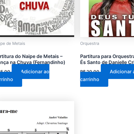
ipe de Metais
Orquestra
rtitura do Naipe de Metais –
Partitura para Orquestr
nça na Chuva (Fernandinho)
És Santo de Danielle Cr
Adicionar ao
Adicionar 
5,00
R$
20,00
rrinho
carrinho