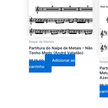
Naipe de Metais
Partitura do Naipe de Metais – Não
Tenho Medo (André Valadão)
Adicionar ao
R$
15,00
Naipe
carrinho
Part
Meta
Aze
R$
2
carr