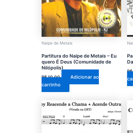
Naipe de Metais
Na
Partitura do Naipe de Metais – Eu
Pa
quero É Deus (Comunidade de
Da
Nilópolis)
R$
Adicionar ao
R$
10,00
ca
carrinho