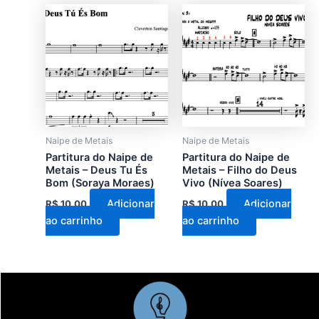
Naipe de Metais
Naipe de Metais
Partitura do Naipe de
Partitura do Naipe de
Metais – Deus Tu És
Metais – Filho do Deus
Bom (Soraya Moraes)
Vivo (Nívea Soares)
Adicionar
Adicionar
R$
10,00
R$
10,00
ao carrinho
ao carrinho