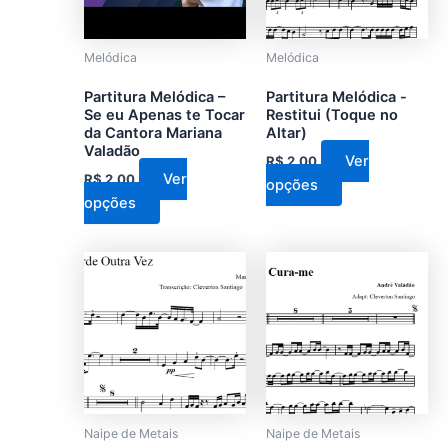
As
As
opções
opções
podem
podem
Melódica
Melódica
ser
ser
Partitura Melódica –
Partitura Melódica -
escolhidas
escolhidas
Se eu Apenas te Tocar
Restitui (Toque no
na
na
da Cantora Mariana
Altar)
Valadão
página
página
Ver
R$
2,00
do
do
Ver
R$
2,00
opções
produto
produto
opções
Naipe de Metais
Naipe de Metais