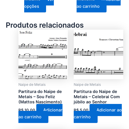
do
opções
ao carrinho
produto
Produtos relacionados
Naipe de Metais
Naipe de Metais
Partitura do Naipe de
Partitura do Naipe de
Metais – Sou Feliz
Metais – Celebrai Com
(Mattos Nascimento)
júbilo ao Senhor
Adicionar
Adicionar ao
R$
10,00
R$
5,00
ao carrinho
carrinho