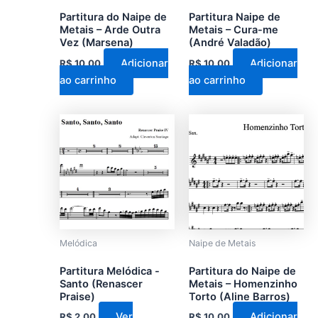
Partitura do Naipe de
Partitura Naipe de
Metais – Arde Outra
Metais – Cura-me
Vez (Marsena)
(André Valadão)
Adicionar
Adicionar
R$
10,00
R$
10,00
ao carrinho
ao carrinho
Este
produto
tem
várias
variantes.
As
opções
podem
Melódica
Naipe de Metais
ser
Partitura Melódica -
Partitura do Naipe de
escolhidas
Santo (Renascer
Metais – Homenzinho
na
Praise)
Torto (Aline Barros)
página
Ver
Adicionar
R$
2,00
R$
10,00