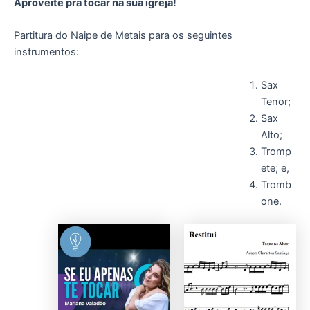
Aproveite pra tocar na sua igreja!
Partitura do Naipe de Metais para os seguintes
instrumentos:
Sax
Tenor;
Sax
Alto;
Tromp
ete; e,
Tromb
one.
Este
Este
produto
produto
tem
tem
várias
várias
variantes.
variantes.