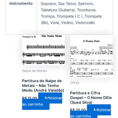
Instrumento
Soprano, Sax Tenor, Saxhorn,
Tablatura (Guitarra), Trombone,
Trompa, Trompete ( C ), Trompete
(Bb), Viola, Violino, Violoncello
Naipe de Metais
Partitura do Naipe de
Cifras
Metais – Não Tenho
Medo (André Valadão)
Partitura e Cifra
Gospel – O Nome DEle
Adicionar
R$
15,00
(Sued Silva)
ao carrinho
Adicionar
R$
20,00
ao carrinho