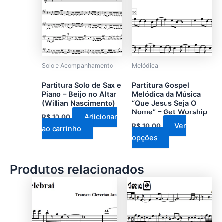
tem
várias
variantes.
As
opções
podem
Solo e Acompanhamento
Melódica
ser
Partitura Solo de Sax e
Partitura Gospel
escolhidas
Piano – Beijo no Altar
Melódica da Música
na
(Willian Nascimento)
“Que Jesus Seja O
Nome” – Get Worship
página
Adicionar
R$
10,00
do
Ver
R$
10,00
ao carrinho
produto
opções
Produtos relacionados