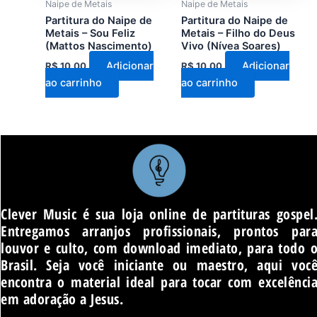
Naipe de Metais
Naipe de Metais
Partitura do Naipe de
Partitura do Naipe de
Metais – Sou Feliz
Metais – Filho do Deus
(Mattos Nascimento)
Vivo (Nívea Soares)
Adicionar
Adicionar
R$
10,00
R$
10,00
ao carrinho
ao carrinho
Clever Music é sua loja online de partituras gospel
Entregamos arranjos profissionais, prontos par
louvor e culto, com download imediato, para todo 
Brasil. Seja você iniciante ou maestro, aqui voc
encontra o material ideal para tocar com excelênci
em adoração a Jesus.