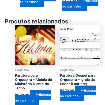
Adicionar
R$
10,00
ao carrinho
ao carrinho
Produtos relacionados
Orquestra
Orquestra
Partitura para
Partitura Gospel para
Orquestra – Aleluia do
Orquestra – Igreja de
Ministério Diante do
Poder (Lauriete)
Trono
Adicionar
R$
20,00
Adicionar
R$
20,00
ao carrinho
ao carrinho