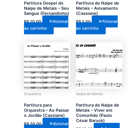
Partitura Gospel do
Partitura do Naipe de
Naipe de Metais – Seu
Metais – Avivamento
Sangue (Fernandinho)
(Cassiane)
Adicionar
Adicionar
R$
20,00
R$
5,00
ao carrinho
ao carrinho
Orquestra
Naipe de Metais
Partitura para
Partitura do Naipe de
Orquestra – Ao Passar
Metais – Viver em
o Jordão (Cassiane)
Comunhão (Paulo
César Baruck)
Adicionar
R$
30,00