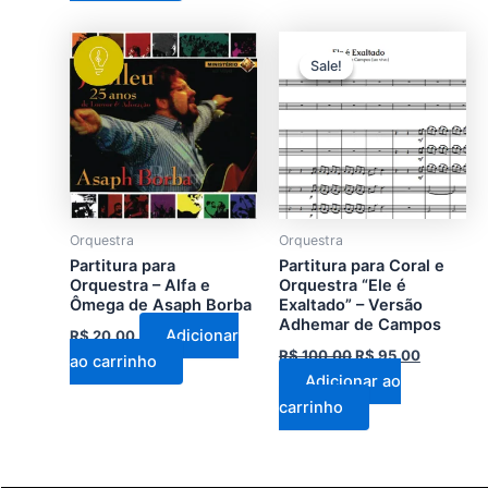
O
O
preço
preço
Sale!
Sale!
original
atual
era:
é:
R$ 100,00.
R$ 95,00
Orquestra
Orquestra
Partitura para
Partitura para Coral e
Orquestra – Alfa e
Orquestra “Ele é
Ômega de Asaph Borba
Exaltado” – Versão
Adhemar de Campos
Adicionar
R$
20,00
R$
100,00
R$
95,00
ao carrinho
Adicionar ao
carrinho