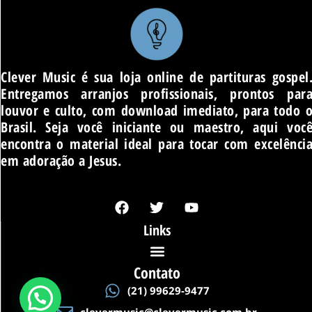
Clever Music é sua loja online de partituras gospel
Entregamos arranjos profissionais, prontos par
louvor e culto, com download imediato, para todo 
Brasil. Seja você iniciante ou maestro, aqui voc
encontra o material ideal para tocar com excelênci
em adoração a Jesus.
F
T
Y
a
w
o
c
i
u
Links
e
t
t
b
t
u
o
e
b
Contato
o
r
e
(21) 99629-9477
k