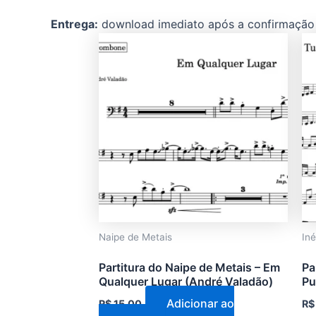
Entrega:
download imediato após a confirmação
Naipe de Metais
Iné
Partitura do Naipe de Metais – Em
Pa
Qualquer Lugar (André Valadão)
Pu
Adicionar ao
R$
15,00
R$