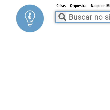
Ir
Cifras
Orquestra
Naipe de M
para
Pesquisar
Pesquisar
o
conteúdo