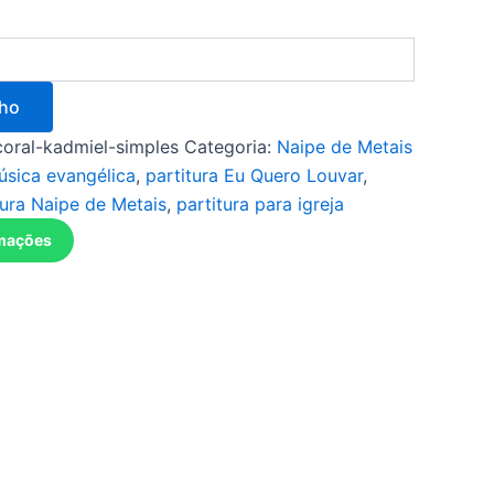
nho
coral-kadmiel-simples
Categoria:
Naipe de Metais
úsica evangélica
,
partitura Eu Quero Louvar
,
tura Naipe de Metais
,
partitura para igreja
rmações