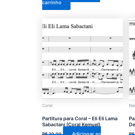
carrinho
Coral
Na
Partitura para Coral – Eli Eli Lama
Pa
Sabactani (Coral Kemuel)
De
Adicionar ao
R$
20,00
R$