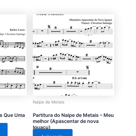
Este
produto
tem
várias
variantes.
As
opções
podem
ser
escolhidas
na
Naipe de Metais
página
do
ais Que Uma
Partitura do Naipe de Metais – Meu
produto
melhor (Apascentar de nova
Iguaçu)