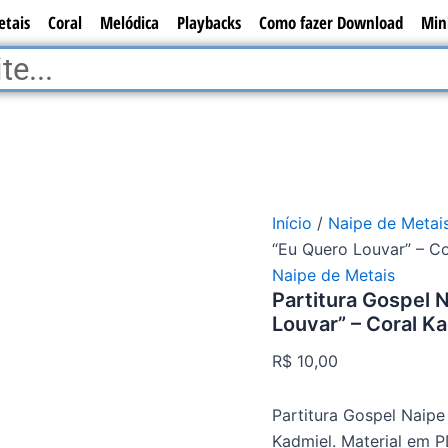
Partitura
etais
Coral
Melódica
Playbacks
Como fazer Download
Min
Gospel
Naipe
de
Metais
da
Música
"Eu
Quero
Louvar"
-
Início
/
Naipe de Metai
Coral
Kadmiel
“Eu Quero Louvar” – Co
quantidade
Naipe de Metais
Partitura Gospel 
Louvar” – Coral K
R$
10,00
Partitura Gospel Naipe
Kadmiel. Material em 