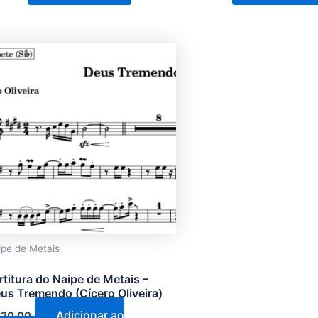
ipe de Metais
rtitura do Naipe de Metais –
us Tremendo (Cícero Oliveira)
Adicionar ao
20,00