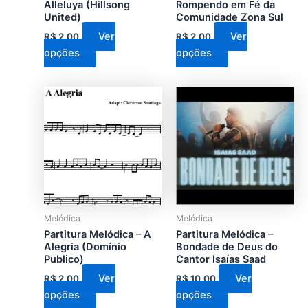
escolhidas
escolhidas
Alleluya (Hillsong
Rompendo em Fé da
United)
Comunidade Zona Sul
na
na
página
página
Ver
Ver
R$
2,00
R$
2,00
do
do
opções
opções
produto
produto
Este
Este
produto
produto
tem
tem
várias
várias
variantes.
variantes.
As
As
opções
opções
podem
podem
Melódica
Melódica
ser
ser
Partitura Melódica – A
Partitura Melódica –
escolhidas
escolhidas
Alegria (Domínio
Bondade de Deus do
Publico)
Cantor Isaías Saad
na
na
página
página
Ver
Ver
R$
2,00
R$
10,00
do
do
opções
opções