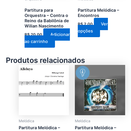
ser
Partitura para
Partitura Melódica –
escolhidas
Orquestra – Contra o
Encontros
na
Reino da Babilônia de
Ver
R$
2,00
Wilian Nascimento
página
opções
do
Adicionar
R$
20,00
produto
ao carrinho
Produtos relacionados
Este
Este
produto
produto
tem
tem
várias
várias
variantes.
variantes.
As
As
opções
opções
podem
podem
Melódica
Melódica
ser
ser
Partitura Melódica –
Partitura Melódica –