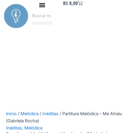
Carrinho
Partitura
R$
0,00
Ir
Naipe de Metais
Como fazer Download
Minha conta
Melódica
para
Pesquisar
Pesquisar
-
o
Me
conteúdo
Atraiu
(Gabriela
Rocha)
quantidade
Início
/
Melódica
/
Inéditas
/ Partitura Melódica – Me Atraiu
(Gabriela Rocha)
Inéditas
,
Melódica