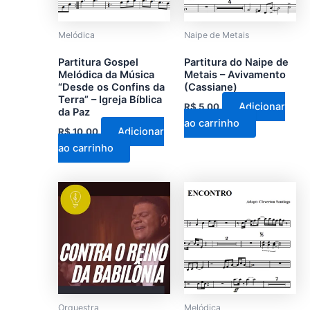
Melódica
Naipe de Metais
Partitura Gospel
Partitura do Naipe de
Melódica da Música
Metais – Avivamento
“Desde os Confins da
(Cassiane)
Terra” – Igreja Bíblica
Adicionar
R$
5,00
da Paz
ao carrinho
Adicionar
R$
10,00
ao carrinho
Este
produto
tem
várias
variantes.
As
opções
podem
Orquestra
Melódica