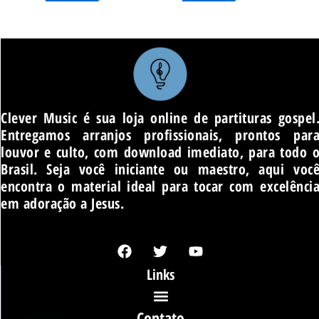
produto
produto
Clever Music é sua loja online de partituras gospel
Entregamos arranjos profissionais, prontos par
louvor e culto, com download imediato, para todo 
Brasil. Seja você iniciante ou maestro, aqui voc
encontra o material ideal para tocar com excelênci
em adoração a Jesus.
F
T
Y
a
w
o
c
i
u
Links
e
t
t
b
t
u
o
e
b
Contato