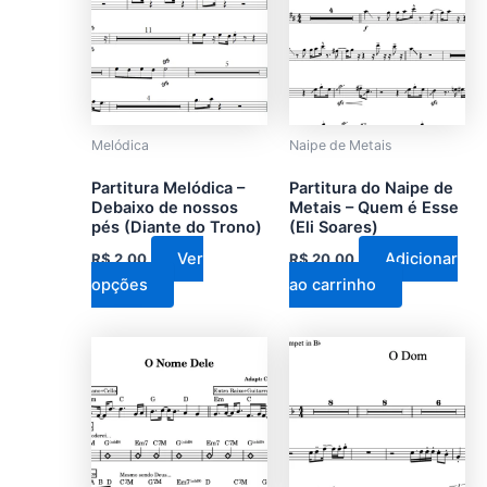
tem
várias
variantes.
As
opções
podem
Melódica
Naipe de Metais
ser
Partitura Melódica –
Partitura do Naipe de
escolhidas
Debaixo de nossos
Metais – Quem é Esse
na
pés (Diante do Trono)
(Eli Soares)
página
Ver
Adicionar
R$
2,00
R$
20,00
do
opções
ao carrinho
produto