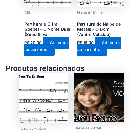
Cifras
Naipe de Metais
Partitura e Cifra
Partitura do Naipe de
Gospel – O Nome DEle
Metais – O Dom
(Sued Silva)
(André Valadão)
Adicionar
Adicionar
R$
20,00
R$
15,00
ao carrinho
ao carrinho
Produtos relacionados
Naipe de Metais
Naipe de Metais